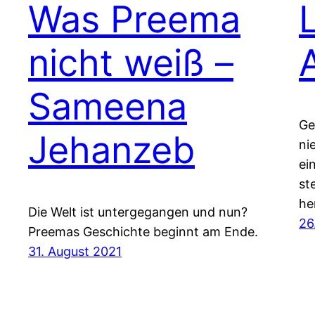
Was Preema
nicht weiß –
Sameena
Ge
Jehanzeb
ni
ei
st
he
Die Welt ist untergegangen und nun?
26
Preemas Geschichte beginnt am Ende.
31. August 2021