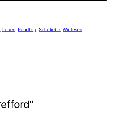
, 
Leben
, 
Roadtrip
, 
Selbtliebe
, 
Wir lesen
efford“