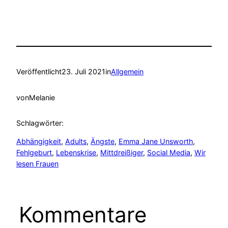
Veröffentlicht
23. Juli 2021
in
Allgemein
von
Melanie
Schlagwörter:
Abhängigkeit
, 
Adults
, 
Ängste
, 
Emma Jane Unsworth
, 
Fehlgeburt
, 
Lebenskrise
, 
Mittdreißiger
, 
Social Media
, 
Wir
lesen Frauen
Kommentare